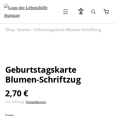
Search
Shop
/
Karten
/
Geburtstagskarte Blumen-Schriftzug
for:
Geburtstagskarte
Blumen-Schriftzug
2,70
€
incl. VAT
zzgl.
Versandkosten
Farbe