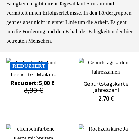
Fähigkeiten, gibt ihrem Tagesablauf Struktur und
vermittelt ihnen Erfolgserlebnisse. In den Fördergruppen
geht es aber nicht in erster Linie um die Arbeit. Es geht
um die Förderung und den Erhalt der Fähigkeiten der hier
betreuten Menschen.
REDUZIERT
Teelichter Mailand
Reduziert:
5,00
€
Geburtstagskarte
8,90
€
Original
Current
Jahreszahl
price
price
2,70
€
was:
is:
8,90 €.
5,00 €.