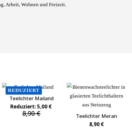
ng, Arbeit, Wohnen und Freizeit.
REDUZIERT
Teelichter Mailand
Reduziert:
5,00
€
8,90
€
Ursprünglicher
Aktueller
Teelichter Meran
Preis
Preis
8,90
€
war:
ist:
8,90 €
5,00 €.